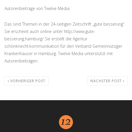
Autorenbeiträge von Twelve Media
Das sind Themen in der 24-seitigen Zeitschrift „gute besserung“.
Sie erscheint auch online unter http://www.gute-
besserung.hamburg/ Sie erstellt die Agentur
schönknecht:kommunikation für den Verband Gemeinnütziger
Krankenhäuser in Hamburg. Twelve Media unterstützt mit
Autorenbeiträgen.
VORHERIGER POST
NÄCHSTER POST